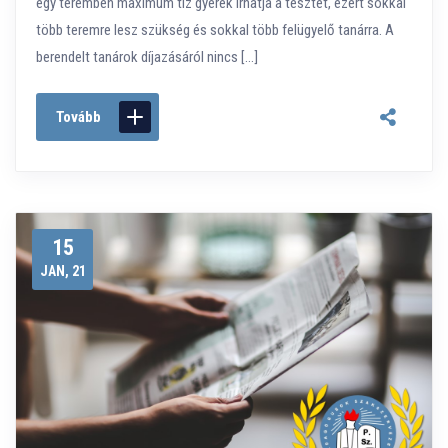
egy teremben maximum tíz gyerek írhatja a tesztet, ezért sokkal
több teremre lesz szükség és sokkal több felügyelő tanárra. A
berendelt tanárok díjazásáról nincs […]
Tovább
15
JAN, 21