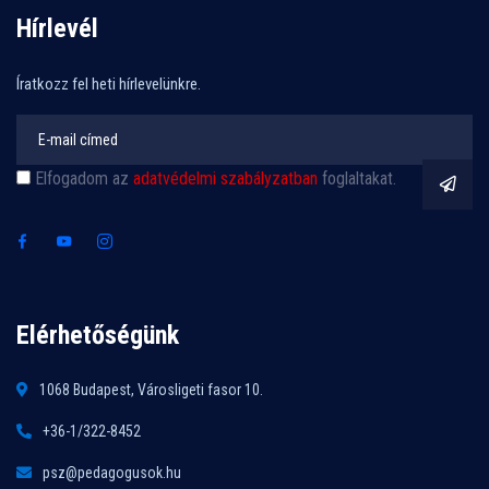
Hírlevél
Íratkozz fel heti hírlevelünkre.
Elfogadom az
adatvédelmi szabályzatban
foglaltakat.
Elérhetőségünk
1068 Budapest, Városligeti fasor 10.
+36-1/322-8452
psz@pedagogusok.hu