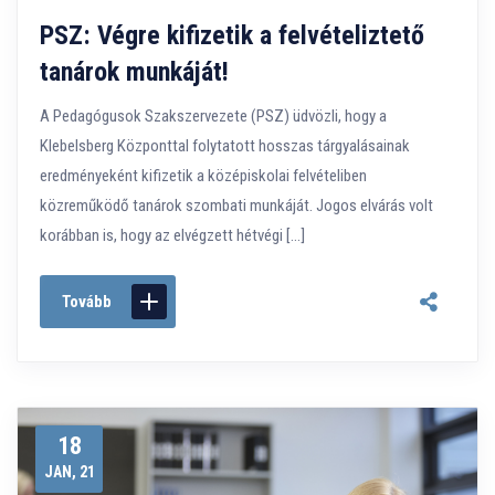
PSZ: Végre kifizetik a felvételiztető
tanárok munkáját!
A Pedagógusok Szakszervezete (PSZ) üdvözli, hogy a
Klebelsberg Központtal folytatott hosszas tárgyalásainak
eredményeként kifizetik a középiskolai felvételiben
közreműködő tanárok szombati munkáját. Jogos elvárás volt
korábban is, hogy az elvégzett hétvégi […]
Tovább
18
JAN, 21