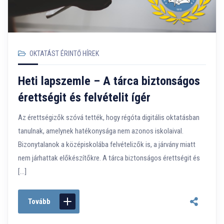
OKTATÁST ÉRINTŐ HÍREK
Heti lapszemle – A tárca biztonságos
érettségit és felvételit ígér
Az érettségizők szóvá tették, hogy régóta digitális oktatásban
tanulnak, amelynek hatékonysága nem azonos iskolaival.
Bizonytalanok a középiskolába felvételizők is, a járvány miatt
nem járhattak előkészítőkre. A tárca biztonságos érettségit és
[…]
Tovább