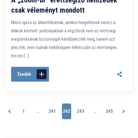
A „zoom-bi” érettségiző nemzedék
csak véleményt mondott
Nincs igaza az államtitkárnak, amikor hergelésnek nevezi a
diákok kérését: petíciójukban a végzősök nem az érettségi
megtartásának biztonságát kérdőjelezték meg, hanem azt
jelezték: nem tudnak kellőképpen felkészülni az érettségire,
hiszen […]
Tovább
1
…
241
242
243
…
245