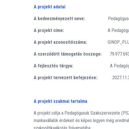
A projekt adatai
A kedvezményezett neve:
Pedagógusok Sz
A projekt címe:
A Pedagógu
A projekt azonosítószáma:
GINOP_PLU
A szerződött támogatás összege:
79.977.693
A fejlesztés tárgya:
A Pedagógusok Szakszerve
A projekt tervezett befejezése:
2027.11.
A projekt szakmai tartalma
A projekt célja a Pedagógusok Szakszervezete (PSZ
munkavállalók érdekeit és képes legyen még eredmén
szakpolitikaalkotás folyamatába.