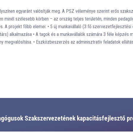
lyszínen egyaránt valósítják meg. A PSZ véleménye szerint erős szaksz
tlen minél szélesebb körben – az ország teljes területén, minden peda
 A projekt főbb elemei: • 5 új munkavállaló (3 fő szervezetfejlesztési
rs) alkalmazása • A tagok és a munkavállalók számára 3 féle képzés 
y megvalósítása. • Eszközbeszerzés az adminisztratív feladatok ellátá
gógusok Szakszervezetének kapacitásfejlesztő pr