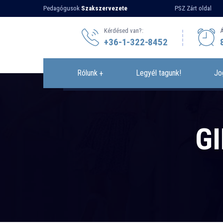
Pedagógusok
Szakszervezete
PSZ Zárt oldal
Kérdésed van?:
Á
+36-1-322-8452
Rólunk
Legyél tagunk!
Jo
GI