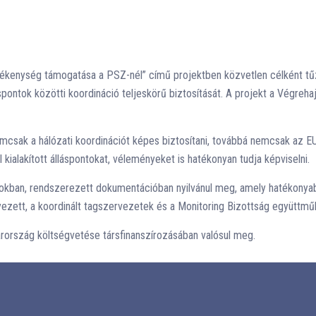
enység támogatása a PSZ-nél” című projektben közvetlen célként tűzi
pontok közötti koordináció teljeskörű biztosítását. A projekt a Végreh
mcsak a hálózati koordinációt képes biztosítani, továbbá nemcsak az EU-
kialakított álláspontokat, véleményeket is hatékonyan tudja képviselni.
okban, rendszerezett dokumentációban nyilvánul meg, amely hatékonyab
yezett, a koordinált tagszervezetek és a Monitoring Bizottság együttmű
arország költségvetése társfinanszírozásában valósul meg.