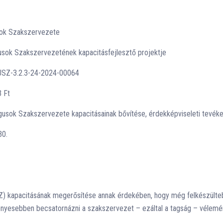
akszervezete
sok Szakszervezetének kapacitásfejlesztő projektje
SZ-3.2.3-24-2024-00064
 Ft
zete kapacitásainak bővítése, érdekképviseleti tevékenys
30.
) kapacitásának megerősítése annak érdekében, hogy még felkészülteb
yesebben becsatornázni a szakszervezet – ezáltal a tagság – véleményé