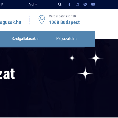
IK
Archív
Városligeti fasor 10.
ogusok.hu
1068 Budapest
Szolgáltatások
Pályázatok
zat