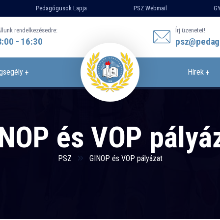
Pedagógusok Lapja
PSZ Webmail
GY
llunk rendelkezésedre:
Írj üzenetet!
8:00 - 16:30
psz@pedag
gsegély
Hírek
NOP és VOP pályá
PSZ
GINOP és VOP pályázat