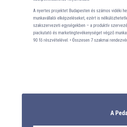
A nyertes projektet Budapesten és számos vidéki he
munkavállalói elképzeléseket, ezért is nélkülözhete
szakszervezeti egységekben – a produktív szervezés.
piackutató és marketingtevékenységet végző munkatá
90 fő részvételével. • Összesen 7 szakmai rendezvén
A Peda