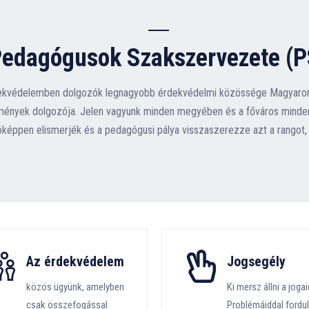
Pedagógusok Szakszervezete (P
kvédelemben dolgozók legnagyobb érdekvédelmi közössége Magyarorsz
ézmények dolgozója. Jelen vagyunk minden megyében és a főváros minden
képpen elismerjék és a pedagógusi pálya visszaszerezze azt a rangot, a
Az érdekvédelem
Jogsegély
közös ügyünk, amelyben
Ki mersz állni a jogai
csak összefogással
Problémáiddal fordul