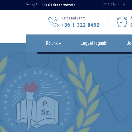
Pedagógusok
Szakszervezete
PSZ Zárt oldal
Kérdésed van?:
Á
+36-1-322-8452
Rólunk
Legyél tagunk!
Jo