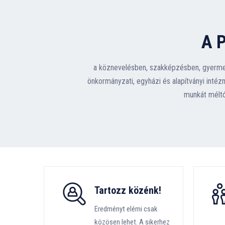
A 
a köznevelésben, szakképzésben, gyerme
önkormányzati, egyházi és alapítványi int
munkát méltó
Tartozz közénk!
Eredményt elérni csak
közösen lehet. A sikerhez