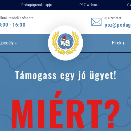
Pedagógusok Lapja
PSZ Webmail
GY
llunk rendelkezésedre:
Írj üzenetet!
8:00 - 16:30
psz@pedag
gsegély
Hírek