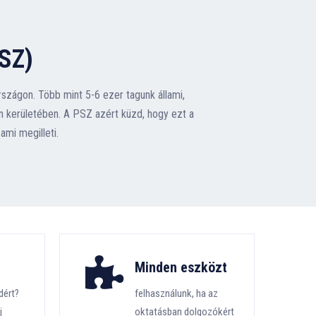
SZ)
ágon. Több mint 5-6 ezer tagunk állami,
 kerületében. A PSZ azért küzd, hogy ezt a
mi megilleti.
Minden eszközt
dért?
felhasználunk, ha az
j
oktatásban dolgozókért