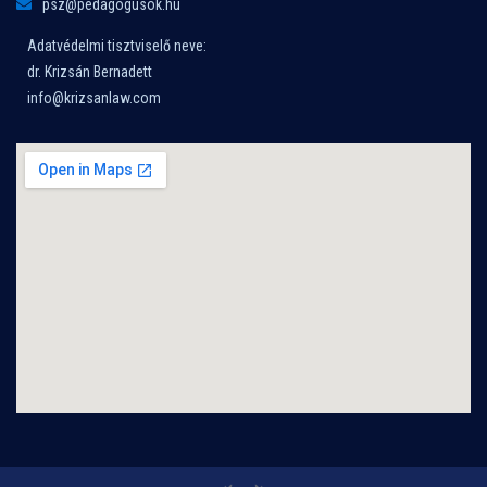
psz@pedagogusok.hu
Adatvédelmi tisztviselő neve:
dr. Krizsán Bernadett
info@krizsanlaw.com