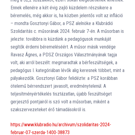
Ennek ellenére a két évig zajló küzdelem részsikere a
béremelés, még akkor is, ha közben jelentős volt az infláció
– mondta Gosztonyi Gábor, a PSZ alelnöke a Klubrádió
Szolidaritás c. műsorának 2024. február 7-én. A műsorban is
jelezte: továbbra is küzdünk a pedagógusok munkáját
segítők érdemi béremeléséért. A műsor másik vendége
Ravasz Ágnes, a PDSZ Országos Választmányának tagja
volt, aki arról beszélt: megmaradtak a bérfeszültségek, a
pedagógus I. kategóriában lévők alig keresnek többet, mint a
pályakezdők. Gosztonyi Gábor felidézte: a PSZ korábban
ötelemű bérrendszert javasolt, eredménytelenül. A
teljesítményértékelés tisztázatlan, újabb feszültséget
gerjesztő pontjairól is szó volt a műsorban, miként a
szakszervezeteket érő támadásokról is.
https://www.klubradio.hu/archivum/szolidaritas-2024-
februar-07-szerda-1400-38873