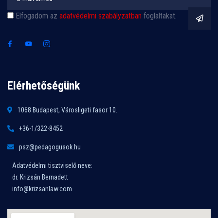
Elfogadom az
adatvédelmi szabályzatban
foglaltakat.
Elérhetőségünk
1068 Budapest, Városligeti fasor 10.
+36-1/322-8452
psz@pedagogusok.hu
Adatvédelmi tisztviselő neve:
dr. Krizsán Bernadett
info@krizsanlaw.com