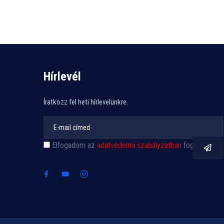
Hírlevél
Íratkozz fel heti hírlevelünkre.
Elfogadom az
adatvédelmi szabályzatban
foglaltakat.