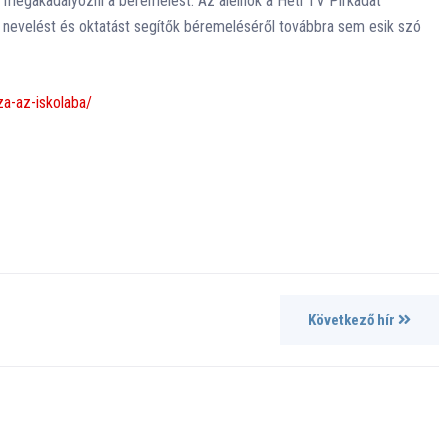
a megakadályozni a béremelést. Az alelnök a Heti TV Pirkadat
a nevelést és oktatást segítők béremeléséről továbbra sem esik szó
za-az-iskolaba/
Következő hír