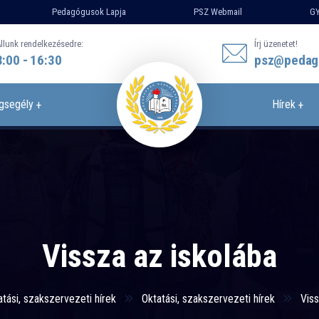
Pedagógusok Lapja
PSZ Webmail
GY
llunk rendelkezésedre:
Írj üzenetet!
8:00 - 16:30
psz@pedag
gsegély
Hírek
Vissza az iskolába
atási, szakszervezeti hírek
Oktatási, szakszervezeti hírek
Viss