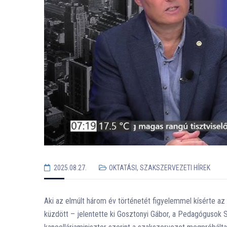
2025.08.27.
OKTATÁSI, SZAKSZERVEZETI HÍREK
Aki az elmúlt három év történetét figyelemmel kísérte 
küzdött – jelentette ki Gosztonyi Gábor, a Pedagógusok 