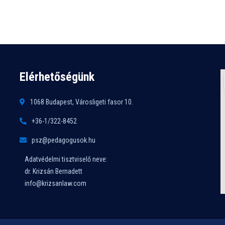
Elérhetőségünk
1068 Budapest, Városligeti fasor 10.
+36-1/322-8452
psz@pedagogusok.hu
Adatvédelmi tisztviselő neve:
dr. Krizsán Bernadett
info@krizsanlaw.com