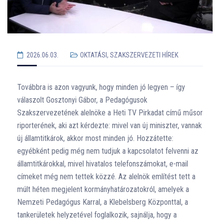
2026.06.03.
OKTATÁSI, SZAKSZERVEZETI HÍREK
Továbbra is azon vagyunk, hogy minden jó legyen – így
válaszolt Gosztonyi Gábor, a Pedagógusok
Szakszervezetének alelnöke a Heti TV Pirkadat című műsor
riporterének, aki azt kérdezte: mivel van új miniszter, vannak
új államtitkárok, akkor most minden jó. Hozzátette:
egyébként pedig még nem tudjuk a kapcsolatot felvenni az
államtitkárokkal, mivel hivatalos telefonszámokat, e-mail
címeket még nem tettek közzé. Az alelnök említést tett a
múlt héten megjelent kormányhatározatokról, amelyek a
Nemzeti Pedagógus Karral, a Klebelsberg Központtal, a
tankerületek helyzetével foglalkozik, sajnálja, hogy a