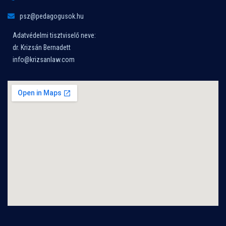
psz@pedagogusok.hu
Adatvédelmi tisztviselő neve:
dr. Krizsán Bernadett
info@krizsanlaw.com