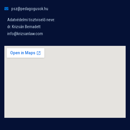
psz@pedagogusok.hu
Adatvédelmi tisztviselő neve:
dr. Krizsán Bernadett
info@krizsanlaw.com