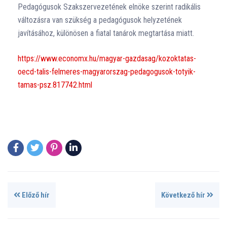
Pedagógusok Szakszervezetének elnöke szerint radikális
változásra van szükség a pedagógusok helyzetének
javításához, különösen a fiatal tanárok megtartása miatt.
https://www.economx.hu/magyar-gazdasag/kozoktatas-
oecd-talis-felmeres-magyarorszag-pedagogusok-totyik-
tamas-psz.817742.html
Előző hír
Következő hír