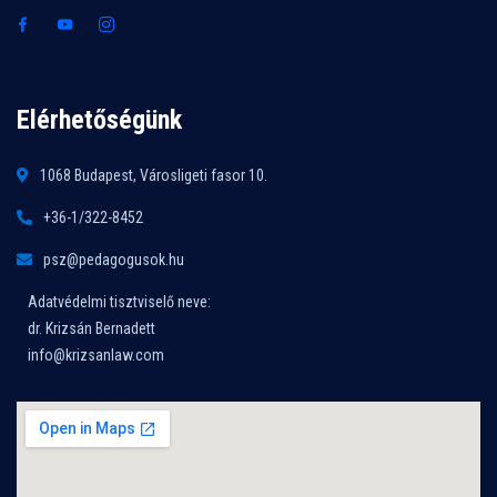
Elérhetőségünk
1068 Budapest, Városligeti fasor 10.
+36-1/322-8452
psz@pedagogusok.hu
Adatvédelmi tisztviselő neve:
dr. Krizsán Bernadett
info@krizsanlaw.com