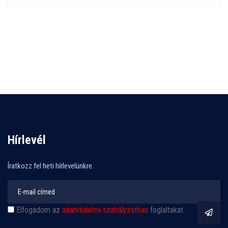
Hírlevél
Íratkozz fel heti hírlevelünkre.
Elfogadom az
adatvédelmi szabályzatban
foglaltakat.