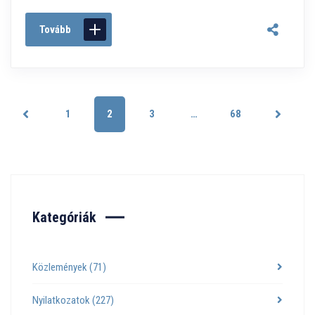
Tovább
1
2
3
…
68
Kategóriák
Közlemények
(71)
Nyilatkozatok
(227)