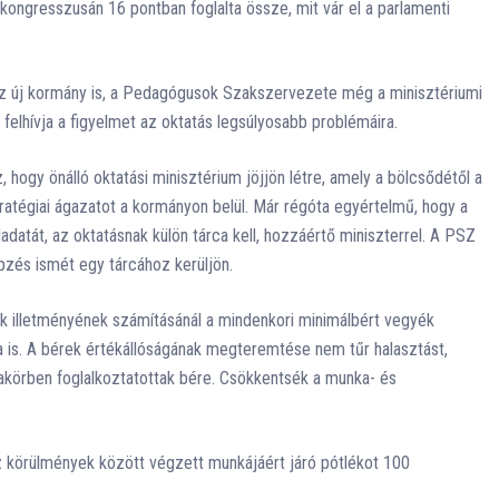
ngresszusán 16 pontban foglalta össze, mit vár el a parlamenti
 az új kormány is, a Pedagógusok Szakszervezete még a minisztériumi
t felhívja a figyelmet az oktatás legsúlyosabb problémáira.
hogy önálló oktatási minisztérium jöjjön létre, amely a bölcsődétől a
ratégiai ágazatot a kormányon belül. Már régóta egyértelmű, hogy a
datát, az oktatásnak külön tárca kell, hozzáértő miniszterrel. A PSZ
pzés ismét egy tárcához kerüljön.
k illetményének számításánál a mindenkori minimálbért vegyék
is. A bérek értékállóságának megteremtése nem tűr halasztást,
örben foglalkoztatottak bére. Csökkentsék a munka- és
 körülmények között végzett munkájáért járó pótlékot 100