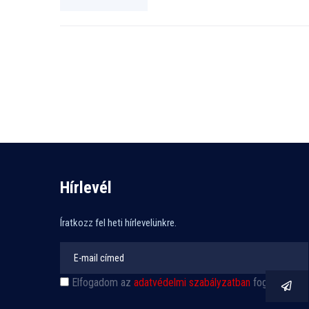
Hírlevél
Íratkozz fel heti hírlevelünkre.
Elfogadom az
adatvédelmi szabályzatban
foglaltakat.