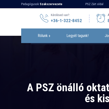
Pedagógusok
Szakszervezete
PSZ Zárt oldal
Kérdésed van?:
Á
+36-1-322-8452
Rólunk
Legyél tagunk!
Jo
A PSZ önálló oktat
és ki