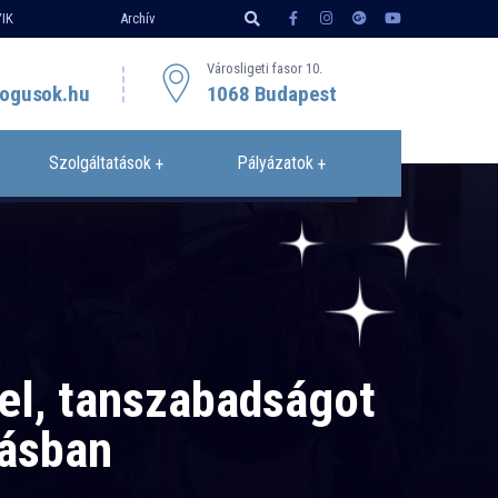
IK
Archív
Városligeti fasor 10.
ogusok.hu
1068 Budapest
Szolgáltatások
Pályázatok
tel, tanszabadságot
tásban