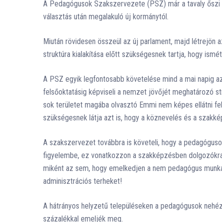
A Pedagógusok Szakszervezete (PSZ) már a tavaly őszi ko
választás után megalakuló új kormánytól.
Miután rövidesen összeül az új parlament, majd létrejön
struktúra kialakítása előtt szükségesnek tartja, hogy ismé
A PSZ egyik legfontosabb követelése mind a mai napig az, 
felsőoktatásig képviseli a nemzet jövőjét meghatározó st
sok területet magába olvasztó Emmi nem képes ellátni fela
szükségesnek látja azt is, hogy a köznevelés és a szakké
A szakszervezet továbbra is követeli, hogy a pedagóguso
figyelembe, ez vonatkozzon a szakképzésben dolgozókra 
miként az sem, hogy emelkedjen a nem pedagógus munkak
adminisztrációs terheket!
A hátrányos helyzetű településeken a pedagógusok nehéz
százalékkal emeljék meg.