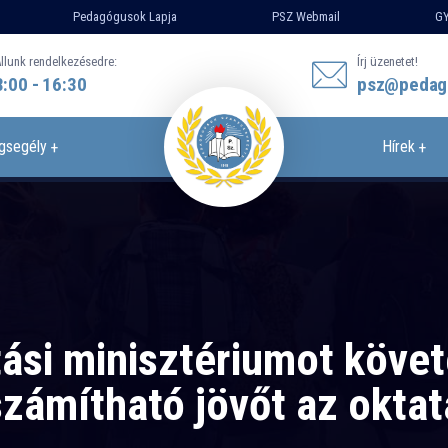
Pedagógusok Lapja
PSZ Webmail
GY
llunk rendelkezésedre:
Írj üzenetet!
8:00 - 16:30
psz@pedag
gsegély
Hírek
ási minisztériumot köve
számítható jövőt az okta