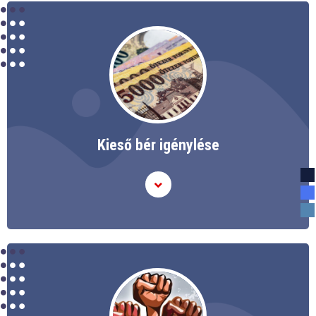
Kieső bér igénylése