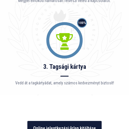
Megyei elnököd hamarosan felveszi veled a kapcsolatot.
100%
3. Tagsági kártya
Vedd át a tagkártyádat, amely számos kedvezményt biztosít!
Online jelentkezési űrlap kitöltése