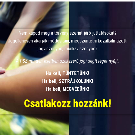
Nem kapod meg a törvény szerint járó juttatásokat?
Jogellenesen akarják módosítani, megszüntetni közalkalmazotti
jogviszonyod, munkaviszonyod?
A PSZ minden esetben szakszerű jogi segítséget nyújt.
Ha kell, TÜNTETÜNK!
Ha kell, SZTRÁJKOLUNK!
Ha kell, MEGVÉDÜNK!
Csatlakozz hozzánk!