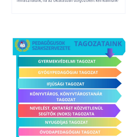
felhasználunk, ha az oktatásban dolgozókért kell kiállnunk!