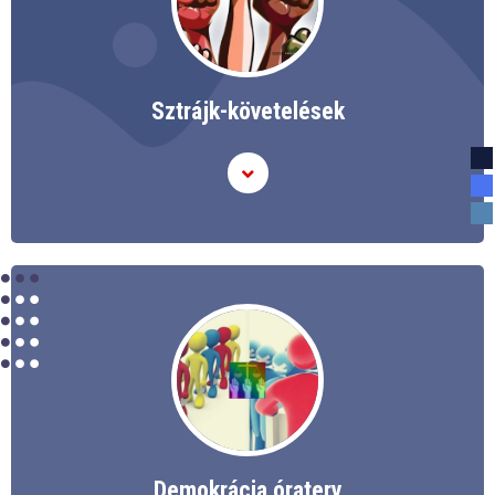
Sztrájk-követelések
Demokrácia óraterv