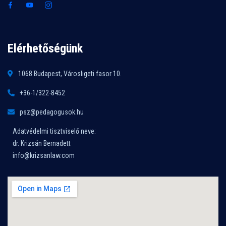
Elérhetőségünk
1068 Budapest, Városligeti fasor 10.
+36-1/322-8452
psz@pedagogusok.hu
Adatvédelmi tisztviselő neve:
dr. Krizsán Bernadett
info@krizsanlaw.com