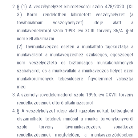
§ (1) A veszélyhelyzet kihirdetéséről szóló 478/2020. (XI.
3.) Korm. rendeletben kihirdetett veszélyhelyzet (a
továbbiakban: veszélyhelyzet) ideje alatt a
munkavédelemről szóló 1993. évi XCIII. törvény 86/A. §-át
nem kell alkalmazni.
(2) Távmunkavégzés esetén a munkáltató tájékoztatja a
munkavállalót a munkavégzéshez szükséges, egészséget
nem veszélyeztető és biztonságos munkakörülmények
szabályairól, és a munkavállaló a munkavégzés helyét ezen
munkakörülmények teljesülésére figyelemmel választja
meg.
A személyi jövedelemadóról szóló 1995. évi CXVII. törvény
rendelkezéseinek eltérő alkalmazásáról
§ A veszélyhelyzet ideje alatt igazolás nélkül, költségként
elszámolható tételnek minősül a munka törvénykönyvéről
szóló törvény távmunkavégzésre vonatkozó
rendelkezéseinek megfelelően, a munkaszerződésében