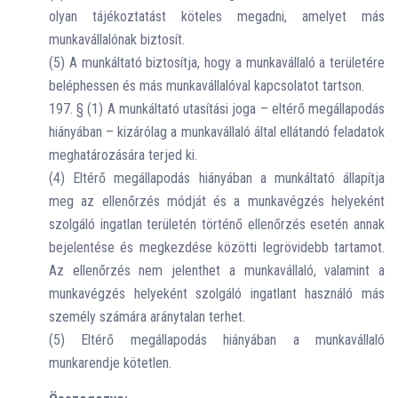
olyan tájékoztatást köteles megadni, amelyet más
munkavállalónak biztosít.
(5) A munkáltató biztosítja, hogy a munkavállaló a területére
beléphessen és más munkavállalóval kapcsolatot tartson.
197. § (1) A munkáltató utasítási joga – eltérő megállapodás
hiányában – kizárólag a munkavállaló által ellátandó feladatok
meghatározására terjed ki.
(4) Eltérő megállapodás hiányában a munkáltató állapítja
meg az ellenőrzés módját és a munkavégzés helyeként
szolgáló ingatlan területén történő ellenőrzés esetén annak
bejelentése és megkezdése közötti legrövidebb tartamot.
Az ellenőrzés nem jelenthet a munkavállaló, valamint a
munkavégzés helyeként szolgáló ingatlant használó más
személy számára aránytalan terhet.
(5) Eltérő megállapodás hiányában a munkavállaló
munkarendje kötetlen.