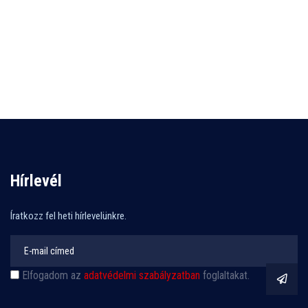
Hírlevél
Íratkozz fel heti hírlevelünkre.
Elfogadom az
adatvédelmi szabályzatban
foglaltakat.