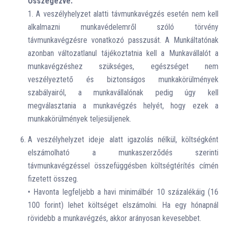
Összegezve:
1. A veszélyhelyzet alatti távmunkavégzés esetén nem kell
alkalmazni munkavédelemről szóló törvény
távmunkavégzésre vonatkozó passzusát. A Munkáltatónak
azonban változatlanul tájékoztatnia kell a Munkavállalót a
munkavégzéshez szükséges, egészséget nem
veszélyeztető és biztonságos munkakörülmények
szabályairól, a munkavállalónak pedig úgy kell
megválasztania a munkavégzés helyét, hogy ezek a
munkakörülmények teljesüljenek.
A veszélyhelyzet ideje alatt igazolás nélkül, költségként
elszámolható a munkaszerződés szerinti
távmunkavégzéssel összefüggésben költségtérítés címén
fizetett összeg.
• Havonta legfeljebb a havi minimálbér 10 százalékáig (16
100 forint) lehet költséget elszámolni. Ha egy hónapnál
rövidebb a munkavégzés, akkor arányosan kevesebbet.