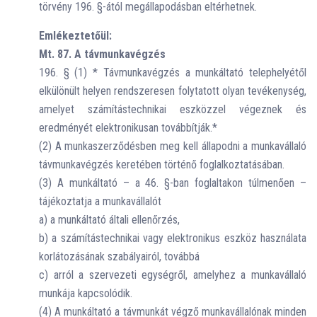
törvény 196. §-ától megállapodásban eltérhetnek.
Emlékeztetőül:
Mt. 87. A távmunkavégzés
196. § (1) * Távmunkavégzés a munkáltató telephelyétől
elkülönült helyen rendszeresen folytatott olyan tevékenység,
amelyet számítástechnikai eszközzel végeznek és
eredményét elektronikusan továbbítják.*
(2) A munkaszerződésben meg kell állapodni a munkavállaló
távmunkavégzés keretében történő foglalkoztatásában.
(3) A munkáltató – a 46. §-ban foglaltakon túlmenően –
tájékoztatja a munkavállalót
a) a munkáltató általi ellenőrzés,
b) a számítástechnikai vagy elektronikus eszköz használata
korlátozásának szabályairól, továbbá
c) arról a szervezeti egységről, amelyhez a munkavállaló
munkája kapcsolódik.
(4) A munkáltató a távmunkát végző munkavállalónak minden