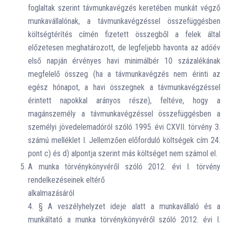
foglaltak szerint távmunkavégzés keretében munkát végző
munkavállalónak, a távmunkavégzéssel összefüggésben
költségtérítés címén fizetett összegből a felek által
előzetesen meghatározott, de legfeljebb havonta az adóév
első napján érvényes havi minimálbér 10 százalékának
megfelelő összeg (ha a távmunkavégzés nem érinti az
egész hónapot, a havi összegnek a távmunkavégzéssel
érintett napokkal arányos része), feltéve, hogy a
magánszemély a távmunkavégzéssel összefüggésben a
személyi jövedelemadóról szóló 1995. évi CXVII. törvény 3.
számú melléklet I. Jellemzően előforduló költségek cím 24.
pont c) és d) alpontja szerint más költséget nem számol el.
A munka törvénykönyvéről szóló 2012. évi I. törvény
rendelkezéseinek eltérő
alkalmazásáról
4. § A veszélyhelyzet ideje alatt a munkavállaló és a
munkáltató a munka törvénykönyvéről szóló 2012. évi I.