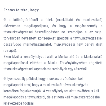
Fontos feltétel, hogy:
Ø a költségtérítésről a felek (munkáltató és munkavállaló)
előzetesen megállapodjanak, és hogy a magánszemély a
távmunkavégzéssel összefüggésben ne számoljon el az szja-
törvényben nevesített költségeket (például a távmunkavégzéssel
összefüggő internethasználatot, munkavégzési hely bérleti díját
rezsijét).
Ezen kívül a veszélyhelyzet alatt a Munkáltató és a Munkavállaló
megállapodással eltérhet a Munka Törvénykönyvében rögzített
távmunkavégzéssel kapcsolatos szabályok egy részétől.
Ø Ilyen szabály például, hogy munkaszerződésben kell
megállapodni arról, hogy a munkavállalót távmunkavégzés
keretében foglalkoztatják. A veszélyhelyzet alatt továbbra is kell
megállapodás a távmunkáról, de ezt nem kell munkaszerződésbe,
kinevezésbe foglalni.